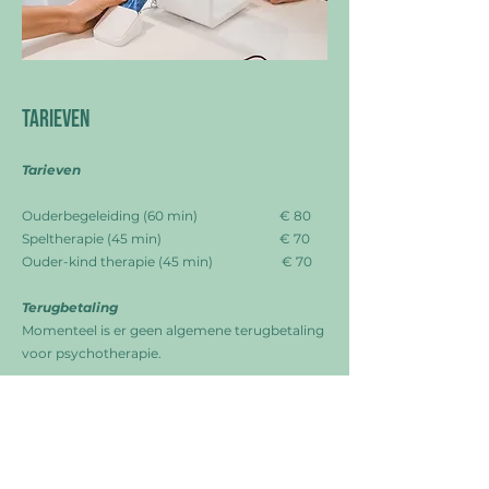
Tarieven
Tarieven
Ouderbegeleiding (60 min) € 80
Speltherapie (45 min) € 70
Ouder-kind therapie (45 min) € 70
Terugbetaling
Momenteel is er geen algemene terugbetaling
voor psychotherapie.
De mutualiteiten voorzien een beperkte
terugbetaling. De voorwaarden verschillen per
mutualiteit. Informeer hiervoor bij uw eigen
mutualiteit.