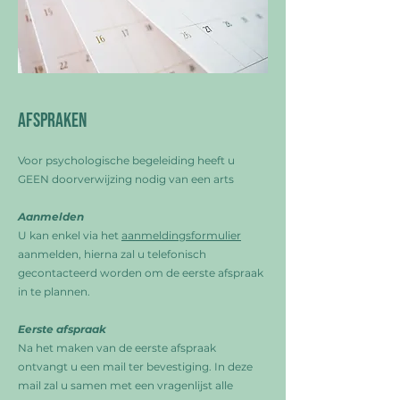
Afspraken
Voor psychologische begeleiding heeft u
GEEN doorverwijzing nodig van een arts
Aanmelden
U kan enkel via het
aanmeldingsformulier
aanmelden, hierna zal u telefonisch
gecontacteerd worden om de eerste afspraak
in te plannen.
Eerste afspraak
Na het maken van de eerste afspraak
ontvangt u een mail ter bevestiging. In deze
mail zal u samen met een vragenlijst alle